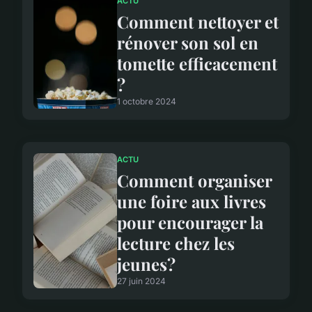
ACTU
Comment nettoyer et
rénover son sol en
tomette efficacement
?
1 octobre 2024
ACTU
Comment organiser
une foire aux livres
pour encourager la
lecture chez les
jeunes?
27 juin 2024